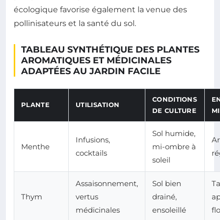
écologique favorise également la venue des
pollinisateurs et la santé du sol.
TABLEAU SYNTHÉTIQUE DES PLANTES
AROMATIQUES ET MÉDICINALES
ADAPTÉES AU JARDIN FACILE
CONDITIONS
E
PLANTE
UTILISATION
DE CULTURE
M
Sol humide,
Infusions,
Ar
Menthe
mi-ombre à
cocktails
ré
soleil
Assaisonnement,
Sol bien
Ta
Thym
vertus
drainé,
ap
médicinales
ensoleillé
fl