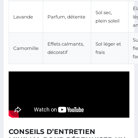
É
Sol sec,
Lavande
Parfum, détente
lé
plein soleil
a
S
Effets calmants,
Sol léger et
Camomille
fl
décoratif
frais
fa
CONSEILS D’ENTRETIEN