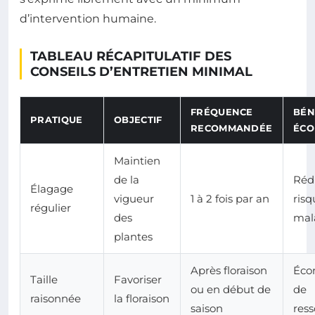
d’intervention humaine.
TABLEAU RÉCAPITULATIF DES
CONSEILS D’ENTRETIEN MINIMAL
FRÉQUENCE
BÉN
PRATIQUE
OBJECTIF
RECOMMANDÉE
ÉCO
Maintien
de la
Rédu
Élagage
vigueur
1 à 2 fois par an
risq
régulier
des
mal
plantes
Après floraison
Éco
Taille
Favoriser
ou en début de
de
raisonnée
la floraison
saison
res