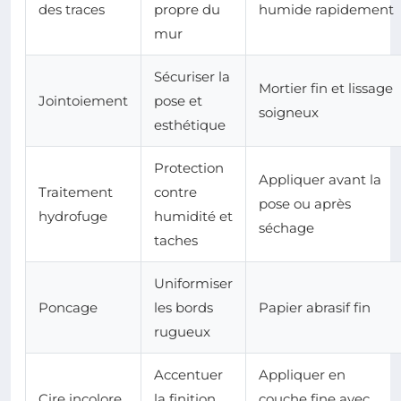
des traces
propre du
humide rapidement
mur
Sécuriser la
Mortier fin et lissage
Jointoiement
pose et
soigneux
esthétique
Protection
Appliquer avant la
Traitement
contre
pose ou après
hydrofuge
humidité et
séchage
taches
Uniformiser
Poncage
les bords
Papier abrasif fin
rugueux
Accentuer
Appliquer en
Cire incolore
la finition
couche fine avec