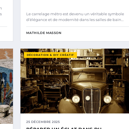
en
s
Le carrelage métro est devenu un véritable symbole
d’élégance et de modernité dans les salles de bain…
MATHILDE MASSON
DÉCORATION & DIY CRÉATIF
25 DÉCEMBRE 2025