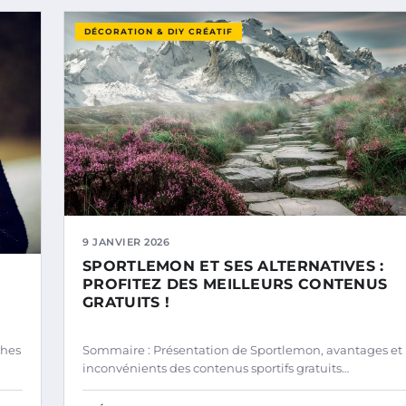
DÉCORATION & DIY CRÉATIF
9 JANVIER 2026
SPORTLEMON ET SES ALTERNATIVES :
PROFITEZ DES MEILLEURS CONTENUS
GRATUITS !
ches
Sommaire : Présentation de Sportlemon, avantages et
inconvénients des contenus sportifs gratuits…