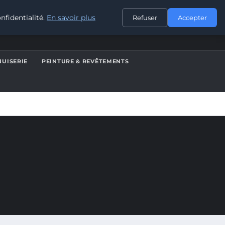
CONTACT
nfidentialité.
En savoir plus
Refuser
Accepter
UISERIE
PEINTURE & REVÊTEMENTS