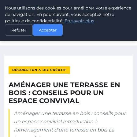
Nous utilisons des cookies pour améliorer votre expérience
ELECTRODESTOCKS
de navigation. En poursuivant, vous acceptez notre
politique de confidentialité.
En savoir plus
ACCUEIL
DÉCORATION & DIY CRÉATIF
Refuser
Accepter
AMÉNAGER UNE TERRASSE EN BOIS : CONSEILS POUR UN
ESPACE…
DÉCORATION & DIY CRÉATIF
AMÉNAGER UNE TERRASSE EN
BOIS : CONSEILS POUR UN
ESPACE CONVIVIAL
Aménager une terrasse en bois : conseils pour
un espace convivial Introduction à
l’aménagement d’une terrasse en bois La