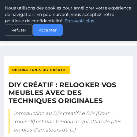
Nous utilisons des cookies pour améliorer votre expérience
ELECTRODESTOCKS
de navigation. En poursuivant, vous acceptez notre
politique de confidentialité.
En savoir plus
ACCUEIL
DÉCORATION & DIY CRÉATIF
Refuser
Accepter
DIY CRÉATIF : RELOOKER VOS MEUBLES AVEC DES
TECHNIQUES…
DÉCORATION & DIY CRÉATIF
DIY CRÉATIF : RELOOKER VOS
MEUBLES AVEC DES
TECHNIQUES ORIGINALES
Introduction au DIY créatif Le DIY (Do It
Yourself) est une tendance qui attire de plus
en plus d’amateurs de […]