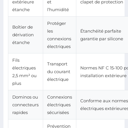
extérieure
et
clapet de protection
étanche
l’humidité
Protéger
Boîtier de
les
Étanchéité parfaite
dérivation
connexions
garantie par silicone
étanche
électriques
Fils
Transport
électriques
Normes NF C 15-100 p
du courant
2,5 mm² ou
installation extérieure
électrique
plus
Dominos ou
Connexions
Conforme aux normes
connecteurs
électriques
électriques extérieure
rapides
sécurisées
Prévention