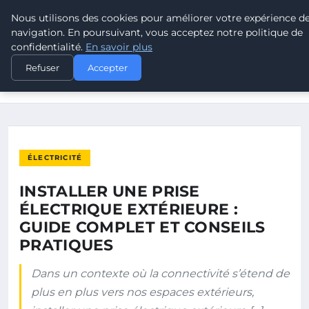
Nous utilisons des cookies pour améliorer votre expérience d
ELECTRODESTOCKS
navigation. En poursuivant, vous acceptez notre politique de
confidentialité.
En savoir plus
ACCUEIL
ÉLECTRICITÉ
Refuser
Accepter
INSTALLER UNE PRISE ÉLECTRIQUE EXTÉRIEURE : GUIDE
COMPLET…
ÉLECTRICITÉ
INSTALLER UNE PRISE
ÉLECTRIQUE EXTÉRIEURE :
GUIDE COMPLET ET CONSEILS
PRATIQUES
Dans un contexte où la connectivité s’étend de
plus en plus vers nos espaces extérieurs,