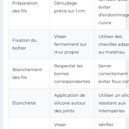
Préparation
Dénudage
éviter
des fils
précis sur 1 cm
d’endommage
cuivre
Visser
Utiliser des
Fixation du
fermement sur
chevilles adap
boîtier
mur propre
au matériau
Respecter les
Serrer
Branchement
bornes
correctement
des fils
correspondantes
éviter faux co
Application de
Utiliser un sil
Étanchéité
silicone autour
résistant aux
des joints
intempéries
Visser
Vérifier