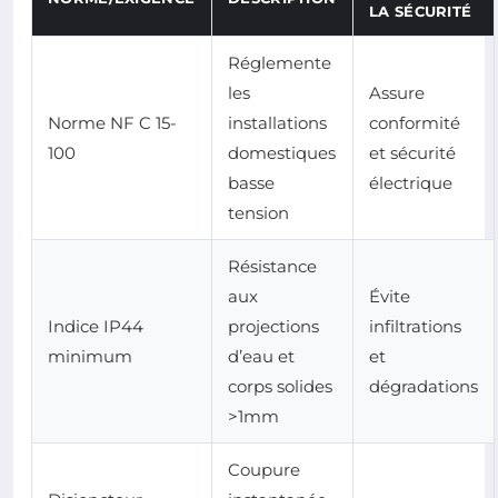
LA SÉCURITÉ
Réglemente
les
Assure
Norme NF C 15-
installations
conformité
100
domestiques
et sécurité
basse
électrique
tension
Résistance
aux
Évite
Indice IP44
projections
infiltrations
minimum
d’eau et
et
corps solides
dégradations
>1mm
Coupure