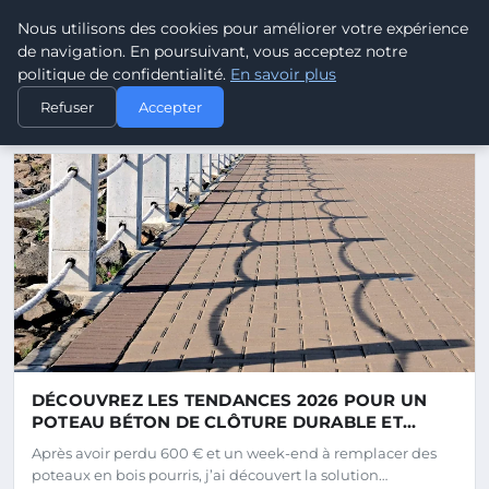
Electrodestocks - Blog d'act
Nous utilisons des cookies pour améliorer votre expérience
ELECTRODESTOCKS
de navigation. En poursuivant, vous acceptez notre
politique de confidentialité.
En savoir plus
Refuser
Accepter
DERNIERS ARTICLES
DÉCOUVREZ LES TENDANCES 2026 POUR UN
POTEAU BÉTON DE CLÔTURE DURABLE ET
STYLÉ
Après avoir perdu 600 € et un week-end à remplacer des
poteaux en bois pourris, j’ai découvert la solution…