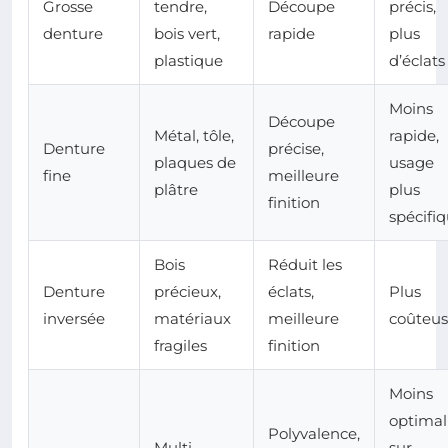
Grosse
tendre,
Découpe
précis,
denture
bois vert,
rapide
plus
plastique
d’éclats
Moins
Découpe
Métal, tôle,
rapide,
Denture
précise,
plaques de
usage
fine
meilleure
plâtre
plus
finition
spécifi
Bois
Réduit les
Denture
précieux,
éclats,
Plus
inversée
matériaux
meilleure
coûteus
fragiles
finition
Moins
optimal
Polyvalence,
Multi-
sur