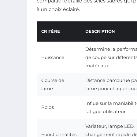
comparatif détaillé des scies sabres qui
à un choix éclairé.
CRITÈRE
DESCRIPTION
Détermine la perform
Puissance
de coupe sur différent
matériaux
Course de
Distance parcourue par
lame
lame pour chaque co
Influe sur la maniabilit
Poids
fatigue utilisateur
Variateur, lampe LED,
Fonctionnalités
changement rapide de