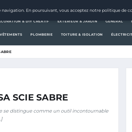
DÉCORATION & DIY CRÉATIF
E
 navigation. En poursuivant, vous acceptez notre politique de co
ÉCORATION & DIY CRÉATIF
EXTÉRIEUR & JARDIN
GENERAL
EVÊTEMENTS
PLOMBERIE
TOITURE & ISOLATION
ÉLECTRICI
SABRE
SA SCIE SABRE
abre se distingue comme un outil incontournable
…]