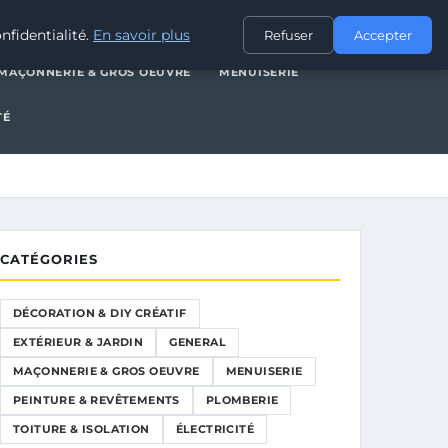
XTÉRIEUR & JARDIN
GENERAL
MAÇONNERIE & GROS OEUVRE
nfidentialité.
En savoir plus
Refuser
Accepter
MAÇONNERIE & GROS OEUVRE
MENUISERIE
TÉ
CATÉGORIES
DÉCORATION & DIY CRÉATIF
EXTÉRIEUR & JARDIN
GENERAL
MAÇONNERIE & GROS OEUVRE
MENUISERIE
PEINTURE & REVÊTEMENTS
PLOMBERIE
TOITURE & ISOLATION
ÉLECTRICITÉ