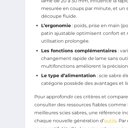
lame de 20 à 30 mm, influence la rapi
mesurée en coups par minute, et un s
découpe fluide.
L’ergonomie
: poids, prise en main (p
patin ajustable optimisent confort et m
utilisation prolongée.
Les fonctions complémentaires
: va
changement rapide de lame sans outi
multifonctions améliorent la précision 
Le type d’alimentation
: scie sabre é
catégorie possède des avantages et lim
Pour approfondir ces critères et compa
consulter des ressources fiables comme
meilleures scies sabres, une référence i
chaque nouvelle génération d’
outils
. Pa