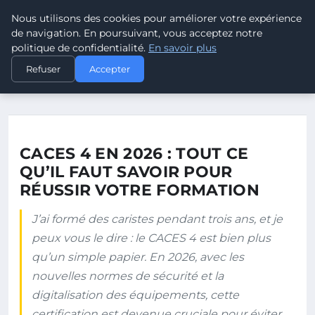
Nous utilisons des cookies pour améliorer votre expérience
ELECTRODESTOCKS
de navigation. En poursuivant, vous acceptez notre
politique de confidentialité.
En savoir plus
ACCUEIL
Refuser
Accepter
CACES 4 EN 2026 : TOUT CE QU’IL FAUT SAVOIR POUR RÉUSSIR…
CACES 4 EN 2026 : TOUT CE
QU’IL FAUT SAVOIR POUR
RÉUSSIR VOTRE FORMATION
J’ai formé des caristes pendant trois ans, et je
peux vous le dire : le CACES 4 est bien plus
qu’un simple papier. En 2026, avec les
nouvelles normes de sécurité et la
digitalisation des équipements, cette
certification est devenue cruciale pour éviter