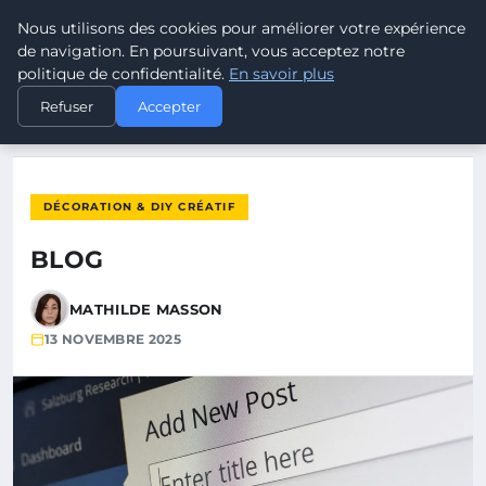
Nous utilisons des cookies pour améliorer votre expérience
ELECTRODESTOCKS
de navigation. En poursuivant, vous acceptez notre
politique de confidentialité.
En savoir plus
ACCUEIL
DÉCORATION & DIY CRÉATIF
BLOG
Refuser
Accepter
DÉCORATION & DIY CRÉATIF
BLOG
MATHILDE MASSON
13 NOVEMBRE 2025