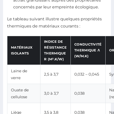
attrait grandissant auprès des propriétaires
concernés par leur empreinte écologique.
Le tableau suivant illustre quelques propriétés
thermiques de matériaux courants :
INDICE DE
CONDUCTIVITÉ
MATÉRIAUX
RÉSISTANCE
THERMIQUE Λ
OR
ISOLANTS
THERMIQUE
(W/M.K)
R (M².K/W)
Laine de
2,5 à 3,7
0,032 – 0,045
Sy
verre
Ouate de
Na
3,0 à 3,7
0,038
cellulose
(r
Liège
3,5 à 3,8
0,038
Na