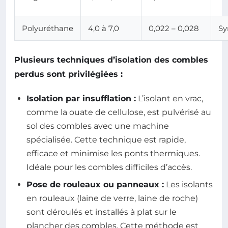
Polyuréthane
4,0 à 7,0
0,022 – 0,028
Sy
Plusieurs techniques d’isolation des combles
perdus sont privilégiées :
Isolation par insufflation :
L’isolant en vrac,
comme la ouate de cellulose, est pulvérisé au
sol des combles avec une machine
spécialisée. Cette technique est rapide,
efficace et minimise les ponts thermiques.
Idéale pour les combles difficiles d’accès.
Pose de rouleaux ou panneaux :
Les isolants
en rouleaux (laine de verre, laine de roche)
sont déroulés et installés à plat sur le
plancher des combles. Cette méthode est