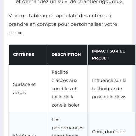
et demandez un suivi de chantier rigoureux.
Voici un tableau récapitulatif des critères à
prendre en compte pour personnaliser votre
choix :
IMPACT SUR LE
CRITÈRES
DESCRIPTION
PROJET
Facilité
d’accès aux
Influence sur la
Surface et
combles et
technique de
accès
taille de la
pose et le devis
zone à isoler
Les
performances
Coût, durée de
Matériaux
thermiques