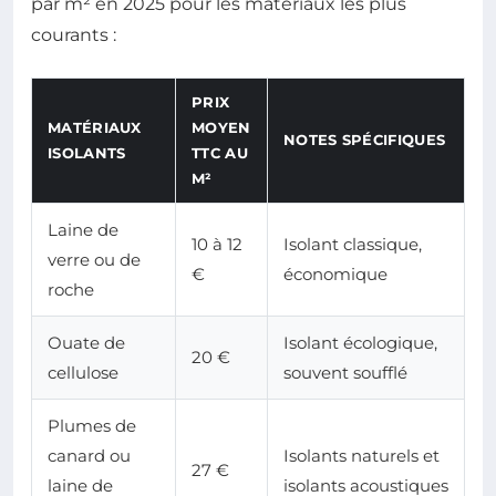
par m² en 2025 pour les matériaux les plus
courants :
PRIX
MATÉRIAUX
MOYEN
NOTES SPÉCIFIQUES
ISOLANTS
TTC AU
M²
Laine de
10 à 12
Isolant classique,
verre ou de
€
économique
roche
Ouate de
Isolant écologique,
20 €
cellulose
souvent soufflé
Plumes de
canard ou
Isolants naturels et
27 €
laine de
isolants acoustiques