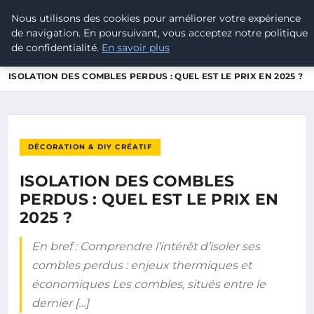
Nous utilisons des cookies pour améliorer votre expérience
ELECTRODESTOCKS
de navigation. En poursuivant, vous acceptez notre politique
de confidentialité.
En savoir plus
ACCUEIL
DÉCORATION & DIY CRÉATIF
ISOLATION DES COMBLES PERDUS : QUEL EST LE PRIX EN 2025 ?
DÉCORATION & DIY CRÉATIF
ISOLATION DES COMBLES
PERDUS : QUEL EST LE PRIX EN
2025 ?
En bref : Comprendre l’intérêt d’isoler ses
combles perdus : enjeux thermiques et
économiques Les combles, situés entre le
dernier […]