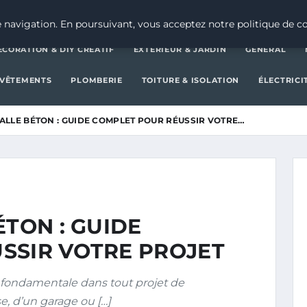
DÉCORATION & DIY CRÉATIF
E
 navigation. En poursuivant, vous acceptez notre politique de co
ÉCORATION & DIY CRÉATIF
EXTÉRIEUR & JARDIN
GENERAL
EVÊTEMENTS
PLOMBERIE
TOITURE & ISOLATION
ÉLECTRICI
ALLE BÉTON : GUIDE COMPLET POUR RÉUSSIR VOTRE…
ÉTON : GUIDE
SSIR VOTRE PROJET
 fondamentale dans tout projet de
se, d’un garage ou […]