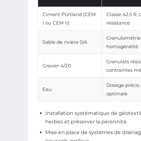
Ciment Portland (CEM
Classe 42.5 R, 
I ou CEM II)
résistance
Granulométrie 
Sable de rivière 0/4
homogénéité
Granulats rési
Gravier 4/20
contraintes m
Dosage précis 
Eau
optimale
Installation systématique de géotextil
herbes et préserver la pérennité.
Mise en place de systèmes de draina
pour sols argileux.