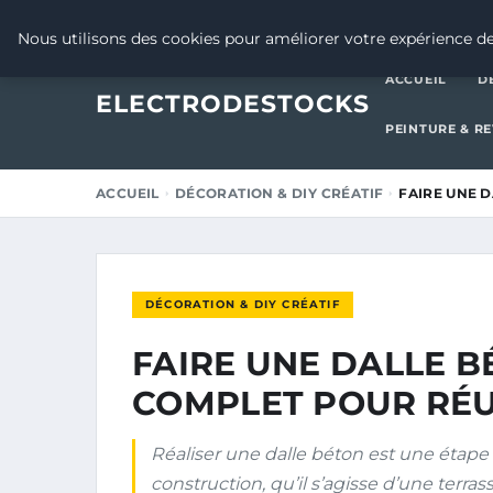
26 NOVEMBRE 2025
Nous utilisons des cookies pour améliorer votre expérience de
ACCUEIL
D
ELECTRODESTOCKS
PEINTURE & R
ACCUEIL
DÉCORATION & DIY CRÉATIF
FAIRE UNE D
DÉCORATION & DIY CRÉATIF
FAIRE UNE DALLE B
COMPLET POUR RÉU
Réaliser une dalle béton est une étape
construction, qu’il s’agisse d’une terras