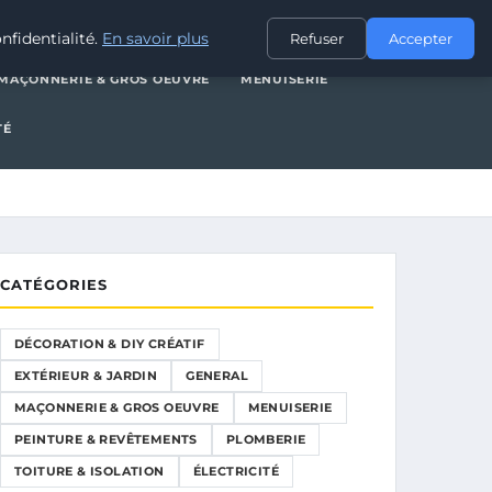
XTÉRIEUR & JARDIN
GENERAL
MAÇONNERIE & GROS OEUVRE
nfidentialité.
En savoir plus
Refuser
Accepter
MAÇONNERIE & GROS OEUVRE
MENUISERIE
TÉ
CATÉGORIES
DÉCORATION & DIY CRÉATIF
EXTÉRIEUR & JARDIN
GENERAL
MAÇONNERIE & GROS OEUVRE
MENUISERIE
PEINTURE & REVÊTEMENTS
PLOMBERIE
TOITURE & ISOLATION
ÉLECTRICITÉ