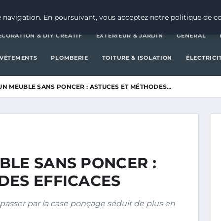
DÉCORATION & DIY CRÉATIF
E
 navigation. En poursuivant, vous acceptez notre politique de co
ÉCORATION & DIY CRÉATIF
EXTÉRIEUR & JARDIN
GENERAL
EVÊTEMENTS
PLOMBERIE
TOITURE & ISOLATION
ÉLECTRICI
UN MEUBLE SANS PONCER : ASTUCES ET MÉTHODES…
BLE SANS PONCER :
DES EFFICACES
passer par la case ponçage séduit de plus en