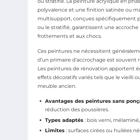
ou stratifié. La peinture acrylique en pha
polyvalence et une finition satinée ou m
multisupport, conçues spécifiquement po
ou le stratifié, garantissent une accroche
frottements et aux chocs.
Ces peintures ne nécessitent généraleme
d’un primaire d’accrochage est souvent 
Les peintures de rénovation apportent 
effets décoratifs variés tels que le vieilli
meuble ancien.
Avantages des peintures sans pon
réduction des poussières.
Types adaptés
: bois verni, mélaminé, 
Limites
: surfaces cirées ou huilées n