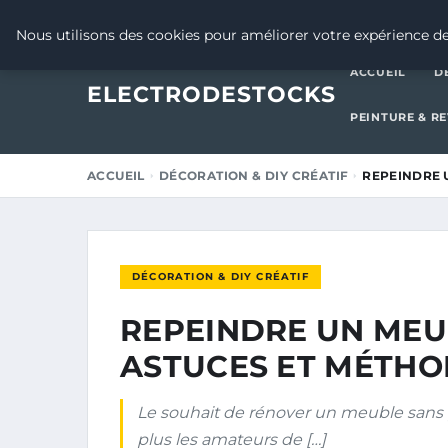
26 NOVEMBRE 2025
Nous utilisons des cookies pour améliorer votre expérience de
ACCUEIL
D
ELECTRODESTOCKS
PEINTURE & R
ACCUEIL
DÉCORATION & DIY CRÉATIF
REPEINDRE 
DÉCORATION & DIY CRÉATIF
REPEINDRE UN MEU
ASTUCES ET MÉTHO
Le souhait de rénover un meuble sans 
plus les amateurs de […]