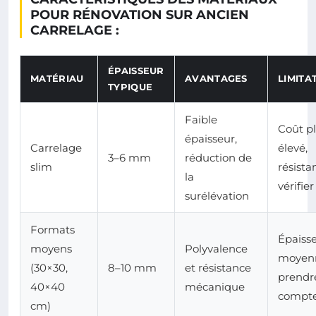
POUR RÉNOVATION SUR ANCIEN
CARRELAGE :
ÉPAISSEUR
MATÉRIAU
AVANTAGES
LIMITA
TYPIQUE
Faible
Coût p
épaisseur,
Carrelage
élevé,
3–6 mm
réduction de
slim
résista
la
vérifier
surélévation
Formats
Épaiss
moyens
Polyvalence
moyen
(30×30,
8–10 mm
et résistance
prendr
40×40
mécanique
compt
cm)