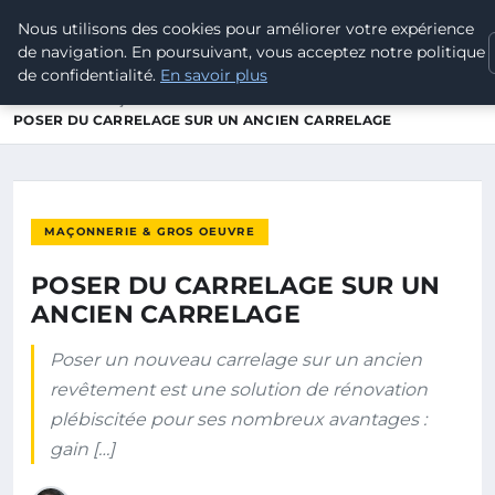
Nous utilisons des cookies pour améliorer votre expérience
ELECTRODESTOCKS
de navigation. En poursuivant, vous acceptez notre politique
de confidentialité.
En savoir plus
ACCUEIL
MAÇONNERIE & GROS OEUVRE
POSER DU CARRELAGE SUR UN ANCIEN CARRELAGE
MAÇONNERIE & GROS OEUVRE
POSER DU CARRELAGE SUR UN
ANCIEN CARRELAGE
Poser un nouveau carrelage sur un ancien
revêtement est une solution de rénovation
plébiscitée pour ses nombreux avantages :
gain […]