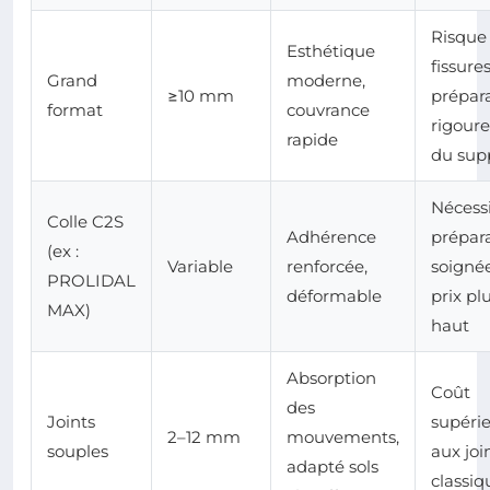
Risque
Esthétique
fissures
Grand
moderne,
≥10 mm
prépar
format
couvrance
rigour
rapide
du sup
Nécess
Colle C2S
Adhérence
prépar
(ex :
Variable
renforcée,
soignée
PROLIDAL
déformable
prix pl
MAX)
haut
Absorption
Coût
des
Joints
supéri
2–12 mm
mouvements,
souples
aux joi
adapté sols
classiq