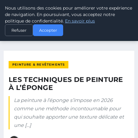
Nous utilisons des cookies pour améliorer votre expérience
ELECTRODESTOCKS
de navigation. En poursuivant, vous acceptez notre
politique de confidentialité.
En savoir plus
ACCUEIL
PEINTURE & REVÊTEMENTS
Refuser
Accepter
LES TECHNIQUES DE PEINTURE À L’ÉPONGE
PEINTURE & REVÊTEMENTS
LES TECHNIQUES DE PEINTURE
À L’ÉPONGE
La peinture à l’éponge s’impose en 2026
comme une méthode incontournable pour
qui souhaite apporter une texture délicate et
une […]