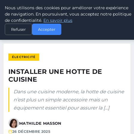
Nous utilisons des cookies pour améliorer votre expérience
ELECTRODESTOCKS
de navigation. En poursuivant, vous acceptez notre politique
de confidentialité.
En savoir plus
ACCUEIL
ÉLECTRICITÉ
INSTALLER UNE HOTTE DE CUISINE
Refuser
Accepter
ÉLECTRICITÉ
INSTALLER UNE HOTTE DE
CUISINE
Dans une cuisine moderne, la hotte de cuisine
n’est plus un simple accessoire mais un
équipement essentiel pour assurer la […]
MATHILDE MASSON
26 DÉCEMBRE 2025