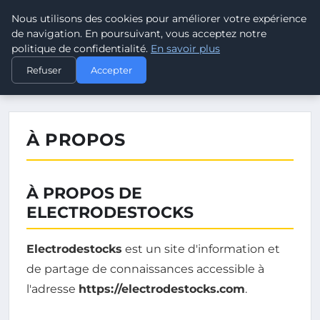
Nous utilisons des cookies pour améliorer votre expérience
ELECTRODESTOCKS
de navigation. En poursuivant, vous acceptez notre
politique de confidentialité.
En savoir plus
›
ACCUEIL
À PROPOS
Refuser
Accepter
À PROPOS
À PROPOS DE
ELECTRODESTOCKS
Electrodestocks
est un site d'information et
de partage de connaissances accessible à
l'adresse
https://electrodestocks.com
.